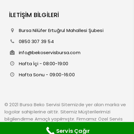
İLETİŞİM BİLGİLERİ
Bursa Nilüfer Ertuğrul Mahallesi Şubesi
0850 307 39 54
info@bekoservisbursa.com
Hafta İçi - 08:00-19:00
Hafta Sonu - 09:00-16:00
© 2021 Bursa Beko Servisi Sitemizde yer alan marka ve
logolar sahiplerine aittir. Sitemiz Müşterilerimizi
bilgilendirme Amaçlı yapılmıştır. Firmamız Özel Servis
Olarak Hizmet Vermektedir.
Servis Çağır
Blog
Hakkımızda
İletişim